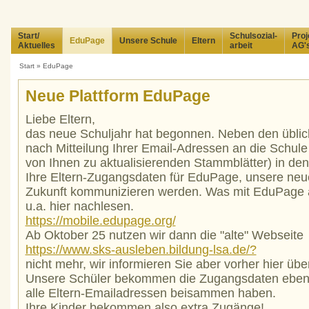
Start/
Schulsozial-
Proj
EduPage
Unsere Schule
Eltern
Aktuelles
arbeit
AG'
Start
»
EduPage
Neue Plattform EduPage
Liebe Eltern,
das neue Schuljahr hat begonnen. Neben den üblic
nach Mitteilung Ihrer Email-Adressen an die Schule 
von Ihnen zu aktualisierenden Stammblätter) in d
Ihre Eltern-Zugangsdaten für EduPage, unsere neue 
Zukunft kommunizieren werden. Was mit EduPage al
u.a. hier nachlesen.
https://mobile.edupage.org/
Ab Oktober 25 nutzen wir dann die "alte" Webseite
https://www.sks-ausleben.bildung-lsa.de/?
nicht mehr, wir informieren Sie aber vorher hier üb
Unsere Schüler bekommen die Zugangsdaten ebenfa
alle Eltern-Emailadressen beisammen haben.
Ihre Kinder bekommen also extra Zugänge!