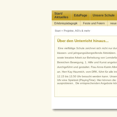
Start/
EduPage
Unsere Schule
Aktuelles
Erlebnispädagogik
Feste und Feiern
neue
Start
»
Projekte, AG's & mehr
Über den Unterricht hinaus...
Eine vielfältige Schule zeichnet sich nicht nur 
klassen- und jahrgangsübergreifende Aktivitäten.
sowie kreative Arbeit zur Behebung von Lerndefiz
Bereichen Bewegung, 1. Hilfe und Kunst angebot
durchgeführt und gestaltet. Frau Anne-Katrin Alb
an. Herr Kay Haumrich, vom DRK, führt für alle in
12.15 bis 13.50 Uhr besucht werden kann. Unse
Uhr eine Spielzeit (PlayingTime). Hier können di
ausprobieren. Die entsprechenden Angebote kö