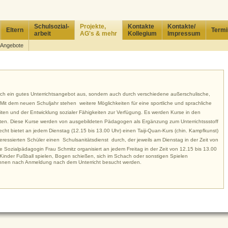
Schulsozial-
Projekte,
Kontakte
Kontakte/
Eltern
Termi
arbeit
AG's & mehr
Kollegium
Impressum
 Angebote
durch ein gutes Unterrichtsangebot aus, sondern auch durch verschiedene außerschulische,
 Mit dem neuen Schuljahr stehen weitere Möglichkeiten für eine sportliche und sprachliche
iten und der Entwicklung sozialer Fähigkeiten zur Verfügung. Es werden Kurse in den
en. Diese Kurse werden von ausgebildeten Pädagogen als Ergänzung zum Unterrichtssstoff
recht bietet an jedem Dienstag (12.15
bis 13.00 Uhr)
einen Taiji-Quan-Kurs (chin. Kampfkunst)
teressierten Schüler einen Schulsanitätsdienst durch, der jeweils am Dienstag in der Zeit von
re Sozialpädagogin Frau Schmitz
organisiert an jedem Freitag in der Zeit von 12.15 bis 13.00
e Kinder Fußball spielen, Bogen schießen, sich im Schach oder sonstigen Spielen
nnen nach Anmeldung nach dem Unterricht besucht werden.