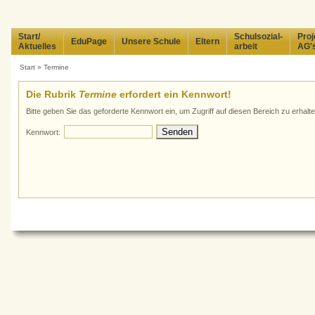
Start/
Schulsozial-
Proj
EduPage
Unsere Schule
Eltern
Aktuelles
arbeit
AG'
Start
»
Termine
Die Rubrik
Termine
erfordert ein Kennwort!
Bitte geben Sie das geforderte Kennwort ein, um Zugriff auf diesen Bereich zu erhalte
Kennwort: